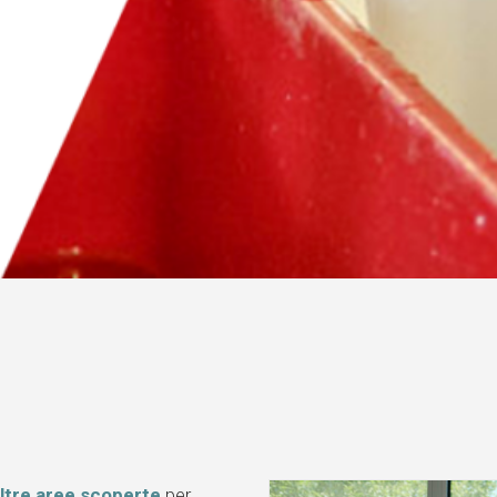
 altre aree scoperte
per