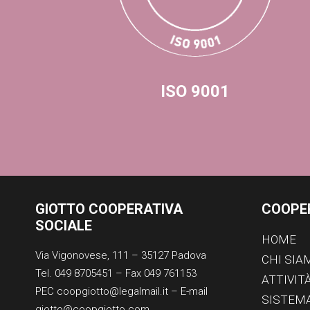
ISO 9001
GIOTTO COOPERATIVA
COOPE
SOCIALE
HOME
Via Vigonovese, 111 – 35127 Padova
CHI SIA
Tel. 049 8705451 – Fax 049 761153
ATTIVIT
PEC coopgiotto@legalmail.it – E-mail
SISTEMA
giotto@coopgiotto.com