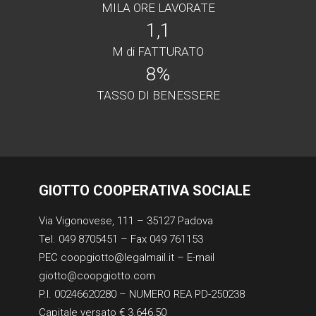
MILA ORE LAVORATE
1,1
M di FATTURATO
8
%
TASSO DI BENESSERE
GIOTTO COOPERATIVA SOCIALE
Via Vigonovese, 111 – 35127 Padova
Tel. 049 8705451 – Fax 049 761153
PEC coopgiotto@legalmail.it – E-mail
giotto@coopgiotto.com
P.I. 00246620280 – NUMERO REA PD-250238
Capitale versato € 3.646,50