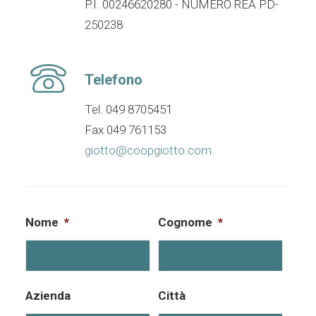
P.I. 00246620280 - NUMERO REA PD-
250238
Telefono
Tel. 049 8705451
Fax 049 761153
giotto@coopgiotto.com
Nome
*
Cognome
*
Azienda
Città